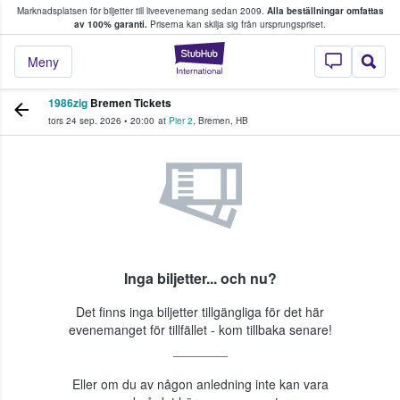
Marknadsplatsen för biljetter till liveevenemang sedan 2009.
Alla beställningar omfattas
ns köper och säljer biljetter.
av 100% garanti.
Priserna kan skilja sig från ursprungspriset.
StubHub – där fans
Meny
1986zig
Bremen Tickets
tors 24 sep. 2026
•
20:00
at
Pier 2
,
Bremen
,
HB
Inga biljetter... och nu?
Det finns inga biljetter tillgängliga för det här
evenemanget för tillfället - kom tillbaka senare!
Eller om du av någon anledning inte kan vara