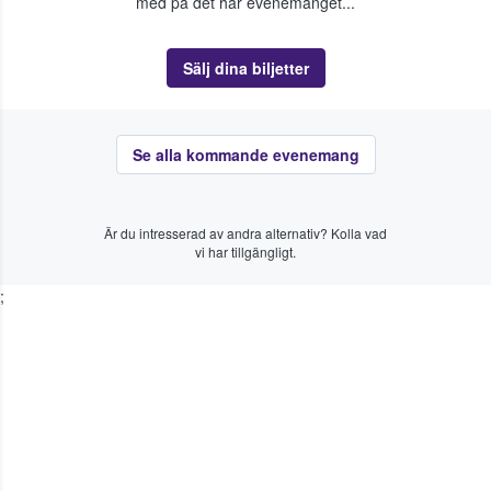
med på det här evenemanget...
Sälj dina biljetter
Se alla kommande evenemang
Är du intresserad av andra alternativ? Kolla vad
vi har tillgängligt.
;