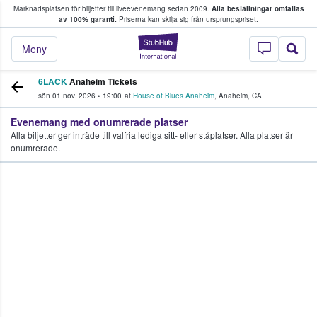
Marknadsplatsen för biljetter till liveevenemang sedan 2009.
Alla beställningar omfattas
ns köper och säljer biljetter.
av 100% garanti.
Priserna kan skilja sig från ursprungspriset.
StubHub – där fans
Meny
6LACK
Anaheim Tickets
sön 01 nov. 2026
•
19:00
at
House of Blues Anaheim
,
Anaheim
,
CA
Evenemang med onumrerade platser
Alla biljetter ger inträde till valfria lediga sitt- eller ståplatser. Alla platser är
onumrerade.