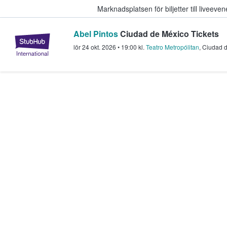
Marknadsplatsen för biljetter till livee
Abel Pintos
Ciudad de México Tickets
StubHub – där fans köper och sälje
lör 24 okt. 2026
•
19:00
kl.
Teatro Metropólitan
,
Ciudad 