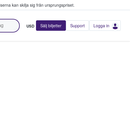
serna kan skilja sig från ursprungspriset.
Sälj biljetter
Support
Logga in
USD