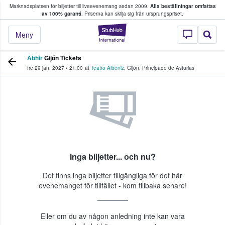
Marknadsplatsen för biljetter till liveevenemang sedan 2009.
Alla beställningar omfattas
ns köper och säljer biljetter.
av 100% garanti.
Priserna kan skilja sig från ursprungspriset.
StubHub – där fans
Meny
Abhir
Gijón Tickets
fre 29 jan. 2027
•
21:00
at
Teatro Albéniz
,
Gijón
,
Principado de Asturias
Inga biljetter... och nu?
Det finns inga biljetter tillgängliga för det här
evenemanget för tillfället - kom tillbaka senare!
Eller om du av någon anledning inte kan vara