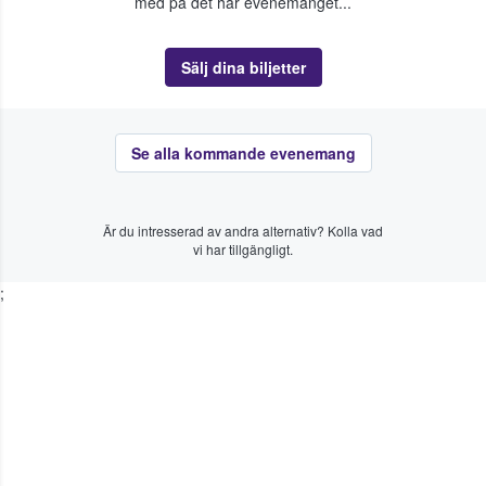
med på det här evenemanget...
Sälj dina biljetter
Se alla kommande evenemang
Är du intresserad av andra alternativ? Kolla vad
vi har tillgängligt.
;