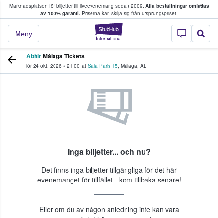
Marknadsplatsen för biljetter till liveevenemang sedan 2009.
Alla beställningar omfattas
ns köper och säljer biljetter.
av 100% garanti.
Priserna kan skilja sig från ursprungspriset.
StubHub – där fans
Meny
Abhir
Málaga Tickets
lör 24 okt. 2026
•
21:00
at
Sala Paris 15
,
Málaga
,
AL
Inga biljetter... och nu?
Det finns inga biljetter tillgängliga för det här
evenemanget för tillfället - kom tillbaka senare!
Eller om du av någon anledning inte kan vara