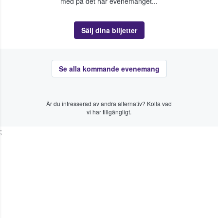
med på det här evenemanget...
Sälj dina biljetter
Se alla kommande evenemang
Är du intresserad av andra alternativ? Kolla vad
vi har tillgängligt.
;