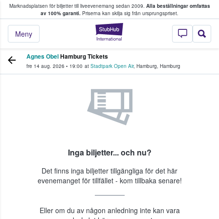
Marknadsplatsen för biljetter till liveevenemang sedan 2009.
Alla beställningar omfattas
ns köper och säljer biljetter.
av 100% garanti.
Priserna kan skilja sig från ursprungspriset.
StubHub – där fans
Meny
Agnes Obel
Hamburg Tickets
fre 14 aug. 2026
•
19:00
at
Stadtpark Open Air
,
Hamburg
,
Hamburg
Inga biljetter... och nu?
Det finns inga biljetter tillgängliga för det här
evenemanget för tillfället - kom tillbaka senare!
Eller om du av någon anledning inte kan vara