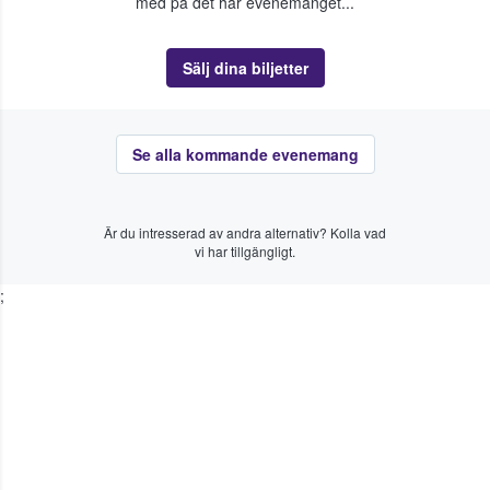
med på det här evenemanget...
Sälj dina biljetter
Se alla kommande evenemang
Är du intresserad av andra alternativ? Kolla vad
vi har tillgängligt.
;