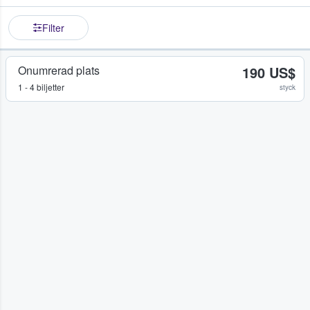
Filter
Onumrerad plats
190 US$
1 - 4 biljetter
styck