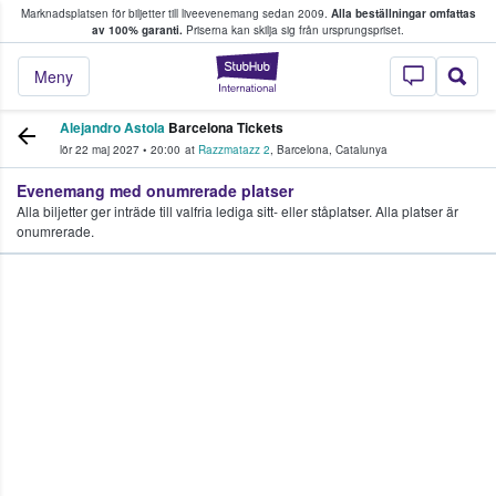
Marknadsplatsen för biljetter till liveevenemang sedan 2009.
Alla beställningar omfattas
ns köper och säljer biljetter.
av 100% garanti.
Priserna kan skilja sig från ursprungspriset.
StubHub – där fans
Meny
Alejandro Astola
Barcelona Tickets
lör 22 maj 2027
•
20:00
at
Razzmatazz 2
,
Barcelona
,
Catalunya
Evenemang med onumrerade platser
Alla biljetter ger inträde till valfria lediga sitt- eller ståplatser. Alla platser är
onumrerade.