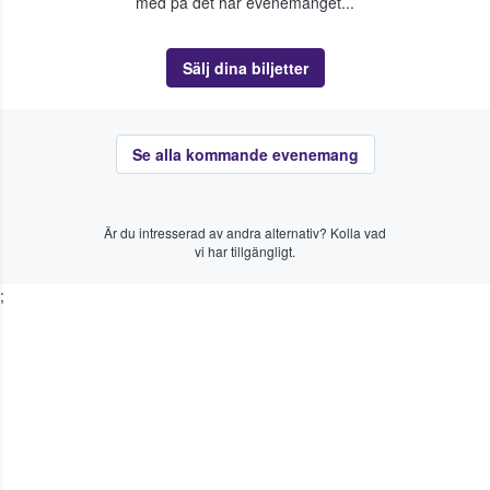
med på det här evenemanget...
Sälj dina biljetter
Se alla kommande evenemang
Är du intresserad av andra alternativ? Kolla vad
vi har tillgängligt.
;