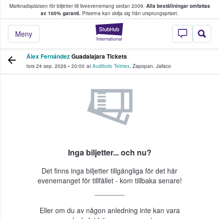
Marknadsplatsen för biljetter till liveevenemang sedan 2009.
Alla beställningar omfattas
ns köper och säljer biljetter.
av 100% garanti.
Priserna kan skilja sig från ursprungspriset.
StubHub – där fans
Meny
Álex Fernández
Guadalajara Tickets
tors 24 sep. 2026
•
20:00
at
Auditorio Telmex
,
Zapopan
,
Jalisco
Inga biljetter... och nu?
Det finns inga biljetter tillgängliga för det här
evenemanget för tillfället - kom tillbaka senare!
Eller om du av någon anledning inte kan vara