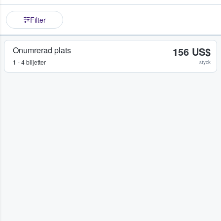
Filter
Onumrerad plats
156 US$
1 - 4 biljetter
styck