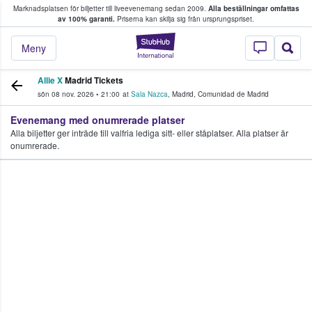
Marknadsplatsen för biljetter till liveevenemang sedan 2009.
Alla beställningar omfattas
ns köper och säljer biljetter.
av 100% garanti.
Priserna kan skilja sig från ursprungspriset.
StubHub – där fans
Meny
Allie X
Madrid Tickets
sön 08 nov. 2026
•
21:00
at
Sala Nazca
,
Madrid
,
Comunidad de Madrid
Evenemang med onumrerade platser
Alla biljetter ger inträde till valfria lediga sitt- eller ståplatser. Alla platser är
onumrerade.