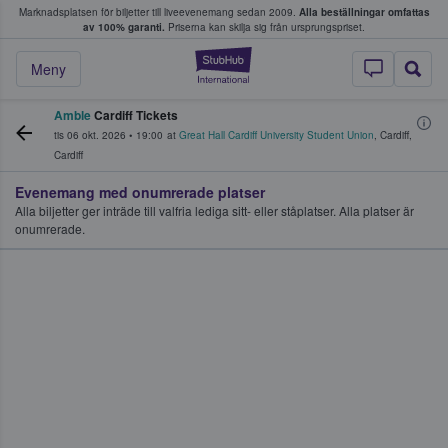
Marknadsplatsen för biljetter till liveevenemang sedan 2009.
Alla beställningar omfattas
ns köper och säljer biljetter.
av 100% garanti.
Priserna kan skilja sig från ursprungspriset.
StubHub – där fans
Meny
Amble
Cardiff Tickets
tis 06 okt. 2026
•
19:00
at
Great Hall Cardiff University Student Union
,
Cardiff
,
Cardiff
Evenemang med onumrerade platser
Alla biljetter ger inträde till valfria lediga sitt- eller ståplatser. Alla platser är
onumrerade.