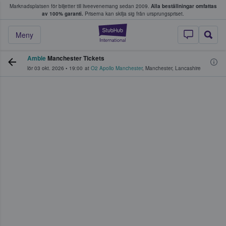
Marknadsplatsen för biljetter till liveevenemang sedan 2009.
Alla beställningar omfattas
ns köper och säljer biljetter.
av 100% garanti.
Priserna kan skilja sig från ursprungspriset.
StubHub – där fans
Meny
Amble
Manchester Tickets
lör 03 okt. 2026
•
19:00
at
O2 Apollo Manchester
,
Manchester
,
Lancashire