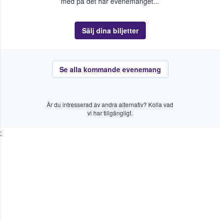
med på det här evenemanget...
Sälj dina biljetter
Se alla kommande evenemang
Är du intresserad av andra alternativ? Kolla vad
vi har tillgängligt.
;