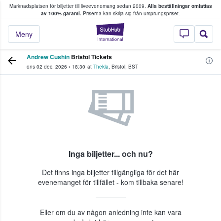
Marknadsplatsen för biljetter till liveevenemang sedan 2009.
Alla beställningar omfattas
ns köper och säljer biljetter.
av 100% garanti.
Priserna kan skilja sig från ursprungspriset.
StubHub – där fans
Meny
Andrew Cushin
Bristol Tickets
ons 02 dec. 2026
•
18:30
at
Thekla
,
Bristol
,
BST
Inga biljetter... och nu?
Det finns inga biljetter tillgängliga för det här
evenemanget för tillfället - kom tillbaka senare!
Eller om du av någon anledning inte kan vara