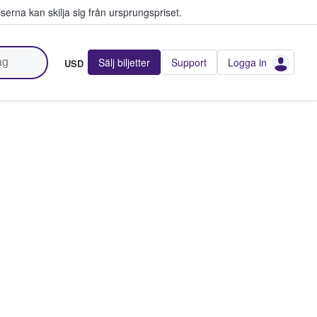
serna kan skilja sig från ursprungspriset.
Sälj biljetter
Support
Logga in
USD