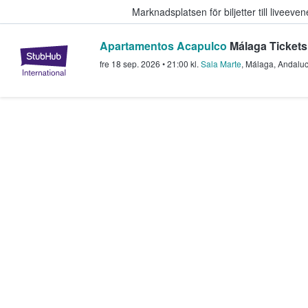
Marknadsplatsen för biljetter till livee
Apartamentos Acapulco
Málaga Tickets
StubHub – där fans köper och sälje
fre 18 sep. 2026
•
21:00
kl.
Sala Marte
,
Málaga
,
Andaluc