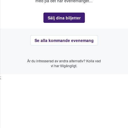
med på det här evenemanget...
Sälj dina biljetter
Se alla kommande evenemang
Är du intresserad av andra alternativ? Kolla vad
vi har tillgängligt.
;