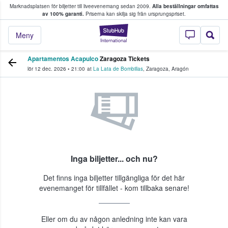
Marknadsplatsen för biljetter till liveevenemang sedan 2009.
Alla beställningar omfattas
ns köper och säljer biljetter.
av 100% garanti.
Priserna kan skilja sig från ursprungspriset.
StubHub – där fans
Meny
Apartamentos Acapulco
Zaragoza Tickets
lör 12 dec. 2026
•
21:00
at
La Lata de Bombillas
,
Zaragoza
,
Aragón
Inga biljetter... och nu?
Det finns inga biljetter tillgängliga för det här
evenemanget för tillfället - kom tillbaka senare!
Eller om du av någon anledning inte kan vara