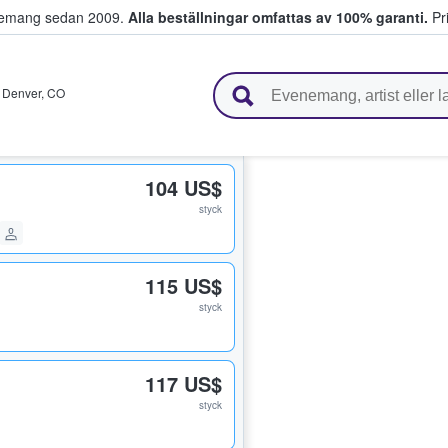
venemang sedan 2009.
Alla beställningar omfattas av 100% garanti.
Pri
r biljetter.
,
Denver
,
CO
104 US$
styck
115 US$
styck
117 US$
styck