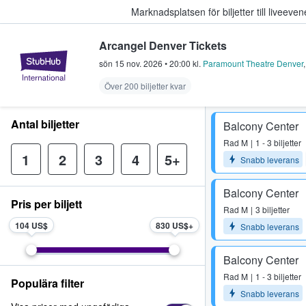
Marknadsplatsen för biljetter till livee
Arcangel Denver Tickets
StubHub – där fans köper och sälje
sön 15 nov. 2026
•
20:00
kl.
Paramount Theatre Denver
Över 200 biljetter kvar
Antal biljetter
Balcony Center
Rad
M
1 - 3 biljetter
1
2
3
4
5+
Snabb leverans
Balcony Center
Pris per biljett
Rad
M
3 biljetter
104 US$
830 US$
Snabb leverans
Balcony Center
Rad
M
1 - 3 biljetter
Populära filter
Snabb leverans