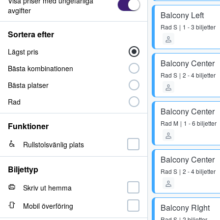
Visa priser med ungefärliga
avgifter
Balcony Left
Rad
S
1 - 3 biljetter
Sortera efter
Lägst pris
Balcony Center
Bästa kombinationen
Rad
S
2 - 4 biljetter
Bästa platser
Rad
Balcony Center
Rad
M
1 - 6 biljetter
Funktioner
Rullstolsvänlig plats
Balcony Center
Biljettyp
Rad
S
2 - 4 biljetter
Skriv ut hemma
Mobil överföring
Balcony RIght
Rad
S
2 biljetter