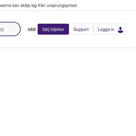
serna kan skilja sig från ursprungspriset.
Sälj biljetter
Support
Logga in
USD