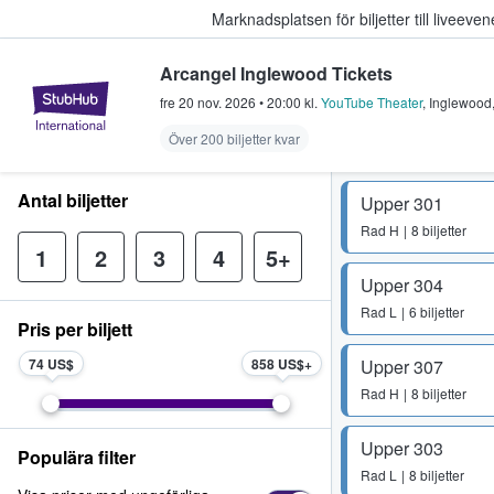
Marknadsplatsen för biljetter till livee
Arcangel Inglewood Tickets
StubHub – där fans köper och sälje
fre 20 nov. 2026
•
20:00
kl.
YouTube Theater
,
Inglewood
Över 200 biljetter kvar
Antal biljetter
Upper 301
Rad
H
8 biljetter
1
2
3
4
5+
Upper 304
Rad
L
6 biljetter
Pris per biljett
74 US$
858 US$
Upper 307
Rad
H
8 biljetter
Upper 303
Populära filter
Rad
L
8 biljetter