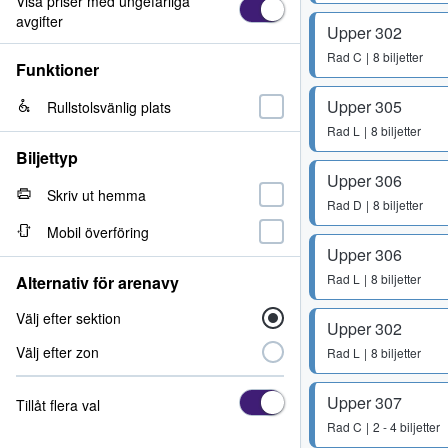
Visa priser med ungefärliga
avgifter
Upper 302
Rad
C
8 biljetter
Funktioner
Upper 305
Rullstolsvänlig plats
Rad
L
8 biljetter
Biljettyp
Upper 306
Skriv ut hemma
Rad
D
8 biljetter
Mobil överföring
Upper 306
Rad
L
8 biljetter
Alternativ för arenavy
Välj efter sektion
Upper 302
Välj efter zon
Rad
L
8 biljetter
Upper 307
Tillåt flera val
Rad
C
2 - 4 biljetter