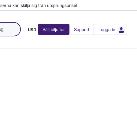
serna kan skilja sig från ursprungspriset.
Sälj biljetter
Support
Logga in
USD