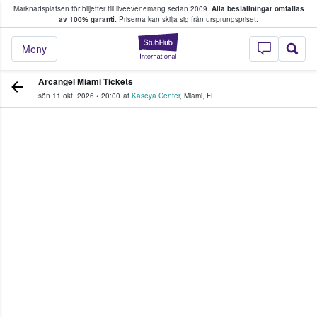
Marknadsplatsen för biljetter till liveevenemang sedan 2009.
Alla beställningar omfattas
ns köper och säljer biljetter.
av 100% garanti.
Priserna kan skilja sig från ursprungspriset.
StubHub – där fans
Meny
Arcangel Miami Tickets
sön 11 okt. 2026
•
20:00
at
Kaseya Center
,
Miami
,
FL