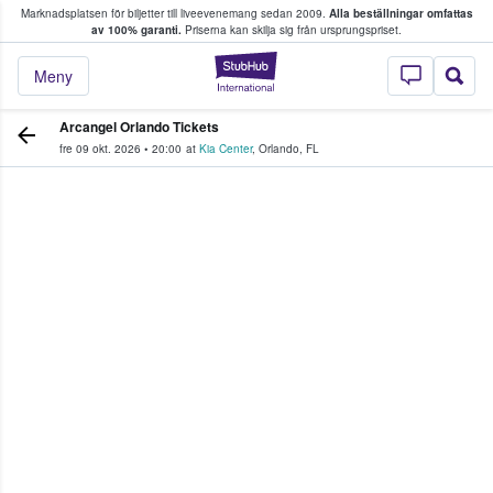
Marknadsplatsen för biljetter till liveevenemang sedan 2009.
Alla beställningar omfattas
ns köper och säljer biljetter.
av 100% garanti.
Priserna kan skilja sig från ursprungspriset.
StubHub – där fans
Meny
Arcangel Orlando Tickets
fre 09 okt. 2026
•
20:00
at
Kia Center
,
Orlando
,
FL