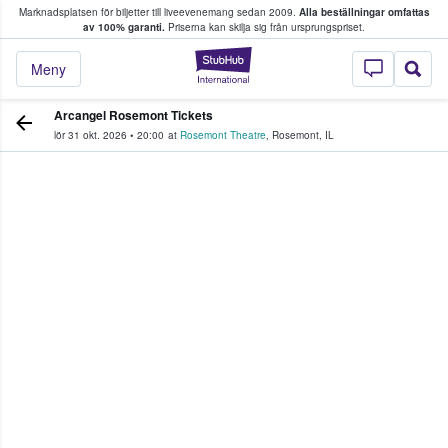
Marknadsplatsen för biljetter till liveevenemang sedan 2009.
Alla beställningar omfattas
ns köper och säljer biljetter.
av 100% garanti.
Priserna kan skilja sig från ursprungspriset.
StubHub – där fans
Meny
Arcangel Rosemont Tickets
lör 31 okt. 2026
•
20:00
at
Rosemont Theatre
,
Rosemont
,
IL