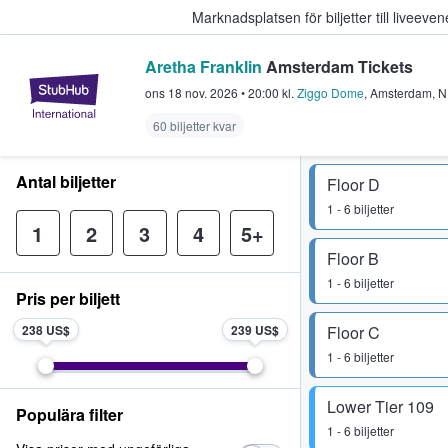
Marknadsplatsen för biljetter till livee
Aretha Franklin
Amsterdam Tickets
StubHub – där fans köper och sälje
ons 18 nov. 2026
•
20:00
kl.
Ziggo Dome
,
Amsterdam
,
N
60 biljetter kvar
Antal biljetter
Floor D
1 - 6 biljetter
1
2
3
4
5+
Floor B
1 - 6 biljetter
Pris per biljett
238 US$
239 US$
Floor C
1 - 6 biljetter
Lower Tier 109
Populära filter
1 - 6 biljetter