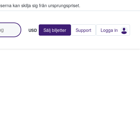
serna kan skilja sig från ursprungspriset.
Sälj biljetter
Support
Logga in
USD