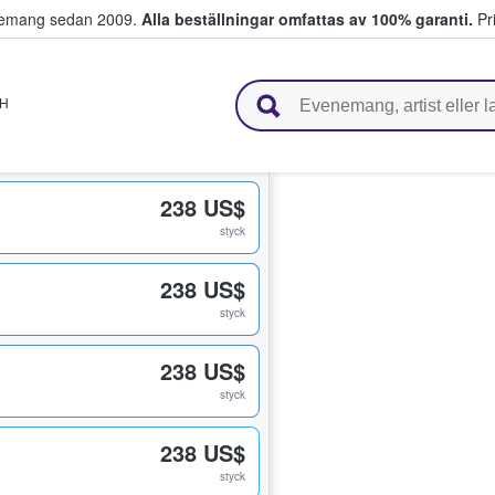
venemang sedan 2009.
Alla beställningar omfattas av 100% garanti.
Pri
r biljetter.
H
238 US$
styck
238 US$
styck
238 US$
styck
238 US$
styck