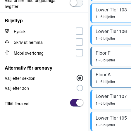
Visa priser med ungefärliga
avgifter
Lower Tier 103
1 - 6 biljetter
Biljettyp
Lower Tier 106
Fysisk
1 - 6 biljetter
Skriv ut hemma
Floor F
Mobil överföring
1 - 6 biljetter
Alternativ för arenavy
Floor A
Välj efter sektion
1 - 6 biljetter
Välj efter zon
Lower Tier 107
Tillåt flera val
1 - 6 biljetter
Lower Tier 105
1 - 6 biljetter