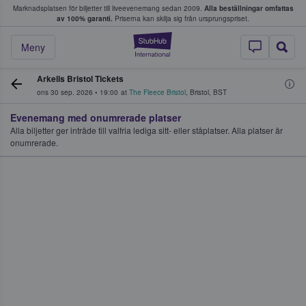
Marknadsplatsen för biljetter till liveevenemang sedan 2009.
Alla beställningar omfattas
ns köper och säljer biljetter.
av 100% garanti.
Priserna kan skilja sig från ursprungspriset.
StubHub – där fans
Meny
Arkells Bristol Tickets
ons 30 sep. 2026
•
19:00
at
The Fleece Bristol
,
Bristol
,
BST
Evenemang med onumrerade platser
Alla biljetter ger inträde till valfria lediga sitt- eller ståplatser. Alla platser är
onumrerade.