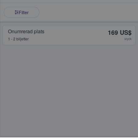
Filter
Onumrerad plats
169 US$
1 - 2 biljetter
styck