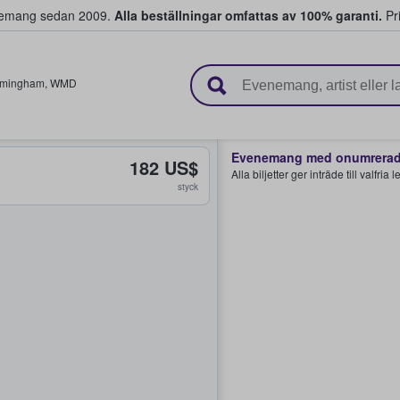
venemang sedan 2009.
Alla beställningar omfattas av 100% garanti.
Pri
r biljetter.
rmingham
,
WMD
Evenemang med onumrerade
182 US$
Alla biljetter ger inträde till valfria
styck