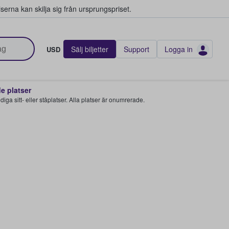
serna kan skilja sig från ursprungspriset.
Sälj biljetter
Support
Logga in
USD
 platser
 lediga sitt- eller ståplatser. Alla platser är onumrerade.