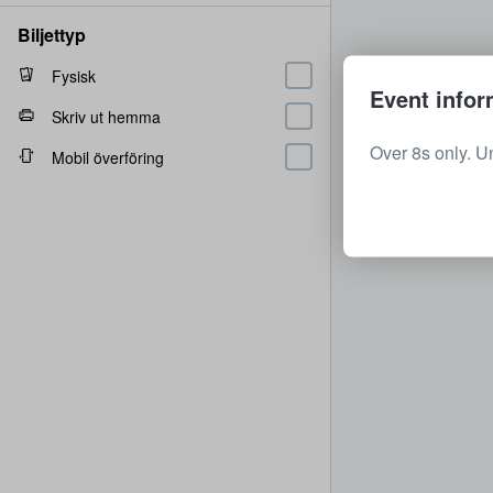
Biljettyp
Fysisk
Event infor
Skriv ut hemma
Over 8s only. U
Mobil överföring