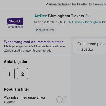
Marknadsplatsen för biljetter till livee
ArrDee
Birmingham Tickets
StubHub – där fans köper och sälje
tis 13 okt. 2026
•
19:00
kl.
O2 Institute 2 Birmingham
,
Bi
2 biljetter kvar
Evenemang med onumrerade platser
Onumrerad plats
Alla biljetter ger inträde till valfria lediga sitt- eller
1 - 2 biljetter
ståplatser. Alla platser är onumrerade.
Antal biljetter
1
2
Populära filter
Visa priser med ungefärliga
avgifter