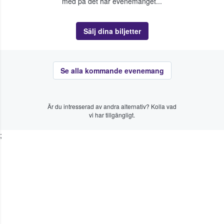
med på det här evenemanget...
Sälj dina biljetter
Se alla kommande evenemang
Är du intresserad av andra alternativ? Kolla vad
vi har tillgängligt.
;