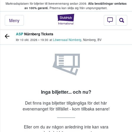
Marknadsplatsen för biljetter till liveevenemang sedan 2009.
Alla beställningar omfattas
ns köper och säljer biljetter.
av 100% garanti.
Priserna kan skilja sig från ursprungspriset.
StubHub – där fans
Meny
ASP
Nürnberg Tickets
lör 10 okt. 2026
•
19:30
at
Löwensaal Nürnberg
,
Nürnberg
,
BV
Inga biljetter... och nu?
Det finns inga biljetter tillgängliga för det här
evenemanget för tillfället - kom tillbaka senare!
Eller om du av någon anledning inte kan vara