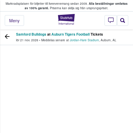
Marknadsplatsen för biljetter till liveevenemang sedan 2009.
Alla beställningar omfattas
ns köper och säljer biljetter.
av 100% garanti.
Priserna kan skilja sig från ursprungspriset.
StubHub – där fans
Meny
Samford Bulldogs
at
Auburn Tigers Football
Tickets
lör 21 nov. 2026
•
Meddelas senare
at
Jordan-Hare Stadium
,
Auburn
,
AL