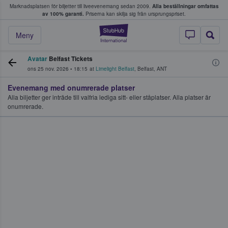
Marknadsplatsen för biljetter till liveevenemang sedan 2009.
Alla beställningar omfattas
ns köper och säljer biljetter.
av 100% garanti.
Priserna kan skilja sig från ursprungspriset.
StubHub – där fans
Meny
Avatar
Belfast Tickets
ons 25 nov. 2026
•
18:15
at
Limelight Belfast
,
Belfast
,
ANT
Evenemang med onumrerade platser
Alla biljetter ger inträde till valfria lediga sitt- eller ståplatser. Alla platser är
onumrerade.