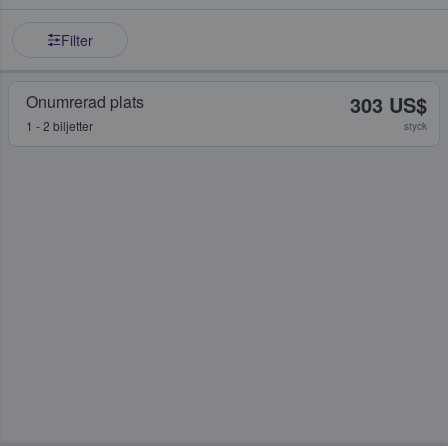
Filter
Onumrerad plats
303 US$
1 - 2 biljetter
styck