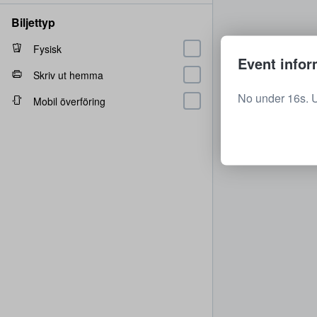
Biljettyp
Fysisk
Event infor
Skriv ut hemma
No under 16s. 
Mobil överföring