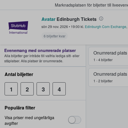
Marknadsplatsen för biljetter till livee
Avatar
Edinburgh Tickets
StubHub – där fans köper och sälje
sön 29 nov. 2026
•
19:00
kl.
Edinburgh Corn Exchange
,
6 biljetter kvar
Evenemang med onumrerade platser
Onumrerad plats
Alla biljetter ger inträde till valfria lediga sitt- eller
1 - 4 biljetter
ståplatser. Alla platser är onumrerade.
Onumrerad plats
Antal biljetter
1 - 2 biljetter
1
2
3
4
Populära filter
Visa priser med ungefärliga
avgifter