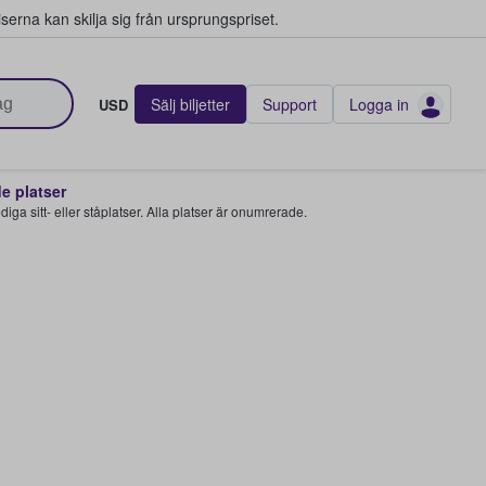
serna kan skilja sig från ursprungspriset.
Sälj biljetter
Support
Logga in
USD
 platser
 lediga sitt- eller ståplatser. Alla platser är onumrerade.