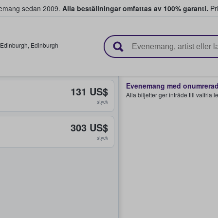
venemang sedan 2009.
Alla beställningar omfattas av 100% garanti.
Pri
r biljetter.
Edinburgh
,
Edinburgh
Evenemang med onumrerade
131 US$
Alla biljetter ger inträde till valfria
styck
303 US$
styck