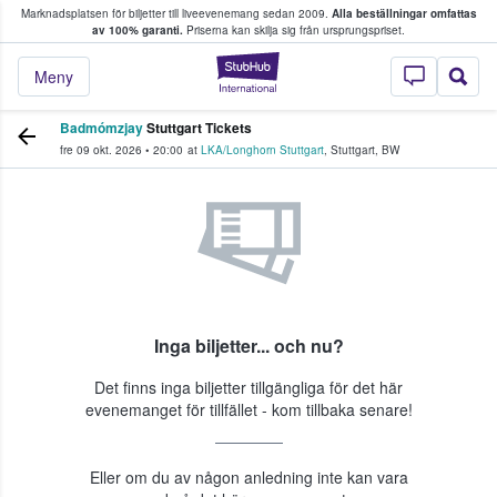
Marknadsplatsen för biljetter till liveevenemang sedan 2009.
Alla beställningar omfattas
ns köper och säljer biljetter.
av 100% garanti.
Priserna kan skilja sig från ursprungspriset.
StubHub – där fans
Meny
Badmómzjay
Stuttgart Tickets
fre 09 okt. 2026
•
20:00
at
LKA/Longhorn Stuttgart
,
Stuttgart
,
BW
Inga biljetter... och nu?
Det finns inga biljetter tillgängliga för det här
evenemanget för tillfället - kom tillbaka senare!
Eller om du av någon anledning inte kan vara