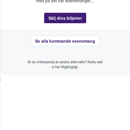
med på det här evenemanget...
Sälj dina biljetter
Se alla kommande evenemang
Är du intresserad av andra alternativ? Kolla vad
vi har tillgängligt.
;