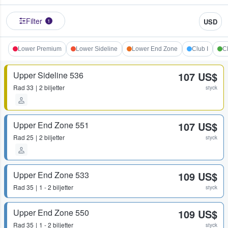
Filter
USD
1
Lower Premium
Lower Sideline
Lower End Zone
Club I
Cl
Upper Sideline 536
107 US$
Rad
33
2 biljetter
styck
Upper End Zone 551
107 US$
Rad
25
2 biljetter
styck
Upper End Zone 533
109 US$
Rad
35
1 - 2 biljetter
styck
Upper End Zone 550
109 US$
Rad
35
1 - 2 biljetter
styck