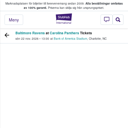
Marknadsplatsen för biljetter till liveevenemang sedan 2009.
Alla beställningar omfattas
ns köper och säljer biljetter.
av 100% garanti.
Priserna kan skilja sig från ursprungspriset.
StubHub – där fans
Meny
Baltimore Ravens
at
Carolina Panthers
Tickets
sön 22 nov. 2026
•
13:00
at
Bank of America Stadium
,
Charlotte
,
NC