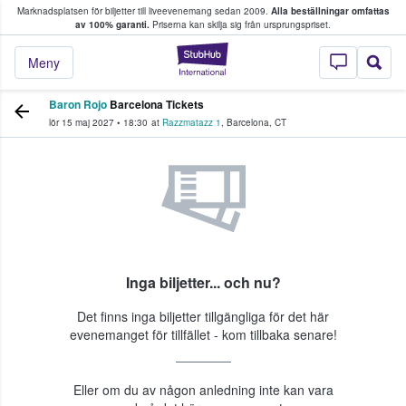
Marknadsplatsen för biljetter till liveevenemang sedan 2009.
Alla beställningar omfattas
ns köper och säljer biljetter.
av 100% garanti.
Priserna kan skilja sig från ursprungspriset.
StubHub – där fans
Meny
Baron Rojo
Barcelona Tickets
lör 15 maj 2027
•
18:30
at
Razzmatazz 1
,
Barcelona
,
CT
Inga biljetter... och nu?
Det finns inga biljetter tillgängliga för det här
evenemanget för tillfället - kom tillbaka senare!
Eller om du av någon anledning inte kan vara