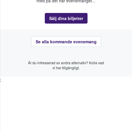
med på det här evenemanget...
Sälj dina biljetter
Se alla kommande evenemang
Är du intresserad av andra alternativ? Kolla vad
vi har tillgängligt.
;