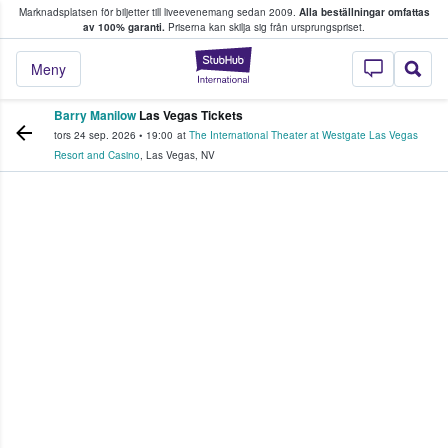
Marknadsplatsen för biljetter till liveevenemang sedan 2009.
Alla beställningar omfattas
ns köper och säljer biljetter.
av 100% garanti.
Priserna kan skilja sig från ursprungspriset.
StubHub – där fans
Meny
Barry Manilow
Las Vegas Tickets
tors 24 sep. 2026
•
19:00
at
The International Theater at Westgate Las Vegas
Resort and Casino
,
Las Vegas
,
NV