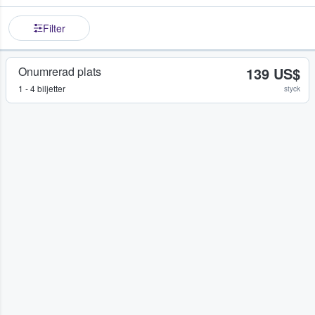
Filter
Onumrerad plats
139 US$
1 - 4 biljetter
styck