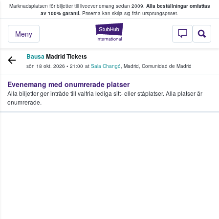
Marknadsplatsen för biljetter till liveevenemang sedan 2009.
Alla beställningar omfattas
ns köper och säljer biljetter.
av 100% garanti.
Priserna kan skilja sig från ursprungspriset.
StubHub – där fans
Meny
Bausa
Madrid Tickets
sön 18 okt. 2026
•
21:00
at
Sala Changó
,
Madrid
,
Comunidad de Madrid
Evenemang med onumrerade platser
Alla biljetter ger inträde till valfria lediga sitt- eller ståplatser. Alla platser är
onumrerade.