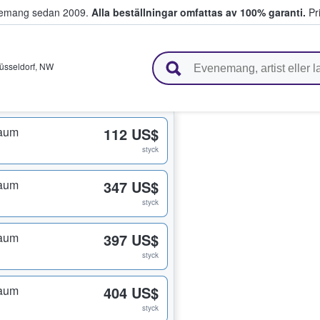
venemang sedan 2009.
Alla beställningar omfattas av 100% garanti.
Pri
r biljetter.
üsseldorf
,
NW
raum
112 US$
styck
raum
347 US$
styck
raum
397 US$
styck
raum
404 US$
styck