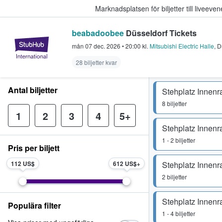
Marknadsplatsen för biljetter till livee
beabadoobee
Düsseldorf Tickets
StubHub – där fans köper och sälje
mån 07 dec. 2026
•
20:00
kl.
Mitsubishi Electric Halle
,
D
28 biljetter kvar
Antal biljetter
Stehplatz Innen
8 biljetter
1
2
3
4
5+
Stehplatz Innen
1 - 2 biljetter
Pris per biljett
112 US$
612 US$
Stehplatz Innen
2 biljetter
Stehplatz Innen
Populära filter
1 - 4 biljetter