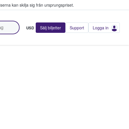
serna kan skilja sig från ursprungspriset.
Sälj biljetter
Support
Logga in
USD