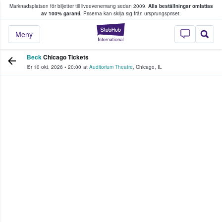
Marknadsplatsen för biljetter till liveevenemang sedan 2009.
Alla beställningar omfattas
ns köper och säljer biljetter.
av 100% garanti.
Priserna kan skilja sig från ursprungspriset.
StubHub – där fans
Meny
Beck
Chicago Tickets
lör 10 okt. 2026
•
20:00
at
Auditorium Theatre
,
Chicago
,
IL