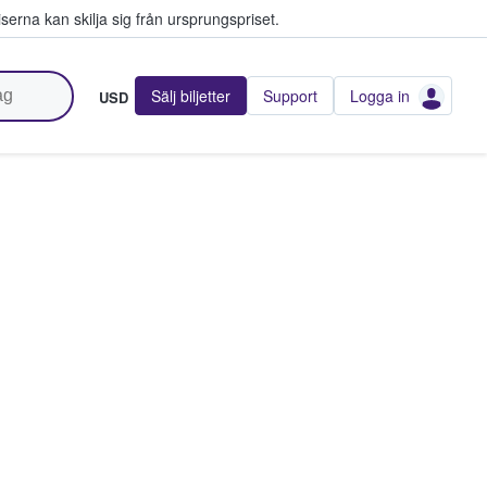
serna kan skilja sig från ursprungspriset.
Sälj biljetter
Support
Logga in
USD