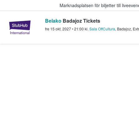
Marknadsplatsen för biljetter till livee
Belako
Badajoz Tickets
StubHub – där fans köper och sälje
fre 15 okt. 2027
•
21:00
kl.
Sala OffCultura
,
Badajoz
,
Ext