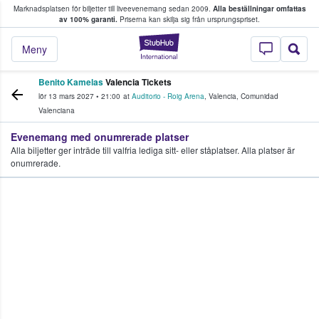
Marknadsplatsen för biljetter till liveevenemang sedan 2009.
Alla beställningar omfattas
ns köper och säljer biljetter.
av 100% garanti.
Priserna kan skilja sig från ursprungspriset.
StubHub – där fans
Meny
Benito Kamelas
Valencia Tickets
lör 13 mars 2027
•
21:00
at
Auditorio - Roig Arena
,
Valencia
,
Comunidad
Valenciana
Evenemang med onumrerade platser
Alla biljetter ger inträde till valfria lediga sitt- eller ståplatser. Alla platser är
onumrerade.