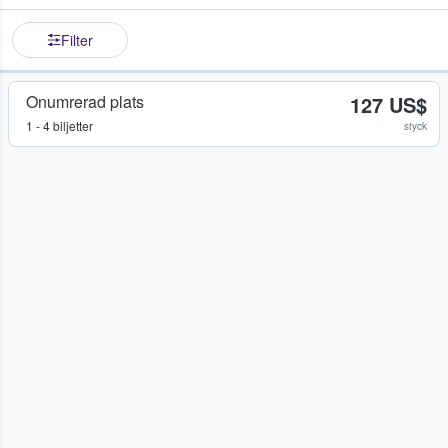
Filter
Onumrerad plats
127 US$
1 - 4 biljetter
styck