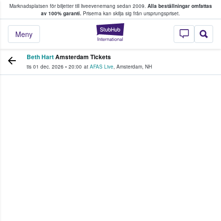
Marknadsplatsen för biljetter till liveevenemang sedan 2009.
Alla beställningar omfattas
ns köper och säljer biljetter.
av 100% garanti.
Priserna kan skilja sig från ursprungspriset.
StubHub – där fans
Meny
Beth Hart
Amsterdam Tickets
tis 01 dec. 2026
•
20:00
at
AFAS Live
,
Amsterdam
,
NH