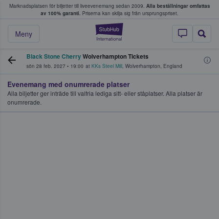
Marknadsplatsen för biljetter till liveevenemang sedan 2009.
Alla beställningar omfattas
ns köper och säljer biljetter.
av 100% garanti.
Priserna kan skilja sig från ursprungspriset.
StubHub – där fans
Meny
Black Stone Cherry
Wolverhampton Tickets
sön 28 feb. 2027
•
19:00
at
KKs Steel Mill
,
Wolverhampton
,
England
Evenemang med onumrerade platser
Alla biljetter ger inträde till valfria lediga sitt- eller ståplatser. Alla platser är
onumrerade.