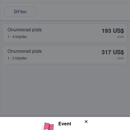
Filter
Onumrerad plats
193 US$
1 - 4 biljetter
styck
Onumrerad plats
317 US$
1 - 2 biljetter
styck
Event