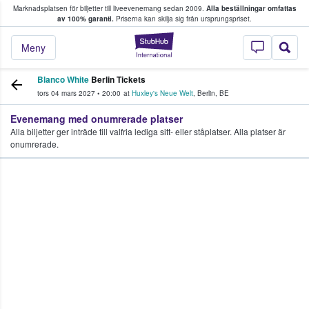
Marknadsplatsen för biljetter till liveevenemang sedan 2009.
Alla beställningar omfattas
ns köper och säljer biljetter.
av 100% garanti.
Priserna kan skilja sig från ursprungspriset.
StubHub – där fans
Meny
Blanco White
Berlin Tickets
tors 04 mars 2027
•
20:00
at
Huxley's Neue Welt
,
Berlin
,
BE
Evenemang med onumrerade platser
Alla biljetter ger inträde till valfria lediga sitt- eller ståplatser. Alla platser är
onumrerade.