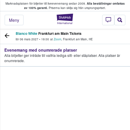
Marknadsplatsen för biljetter till liveevenemang sedan 2009.
Alla beställningar omfattas
ns köper och säljer biljetter.
av 100% garanti.
Priserna kan skilja sig från ursprungspriset.
StubHub – där fans
Meny
Blanco White
Frankfurt am Main Tickets
lör 06 mars 2027
•
19:00
at
Zoom
,
Frankfurt am Main
,
HE
Evenemang med onumrerade platser
Alla biljetter ger inträde till valfria lediga sitt- eller ståplatser. Alla platser är
onumrerade.