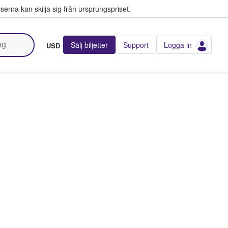
serna kan skilja sig från ursprungspriset.
Sälj biljetter
Support
Logga in
USD