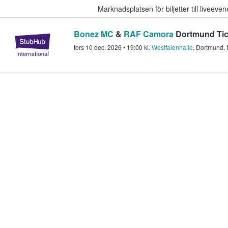
Marknadsplatsen för biljetter till livee
Bonez MC
&
RAF Camora
Dortmund Tic
StubHub – där fans köper och sälje
tors 10 dec. 2026
•
19:00
kl.
Westfalenhalle
,
Dortmund
,