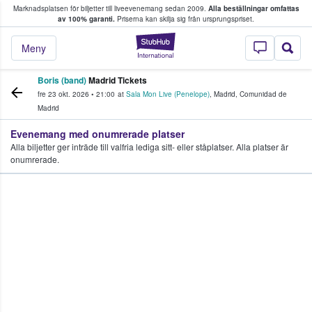
Marknadsplatsen för biljetter till liveevenemang sedan 2009.
Alla beställningar omfattas
ns köper och säljer biljetter.
av 100% garanti.
Priserna kan skilja sig från ursprungspriset.
StubHub – där fans
Meny
Boris (band)
Madrid Tickets
fre 23 okt. 2026
•
21:00
at
Sala Mon Live (Penelope)
,
Madrid
,
Comunidad de
Madrid
Evenemang med onumrerade platser
Alla biljetter ger inträde till valfria lediga sitt- eller ståplatser. Alla platser är
onumrerade.