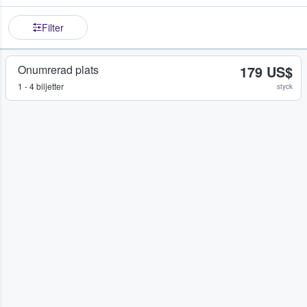
Filter
Onumrerad plats
179 US$
1 - 4 biljetter
styck