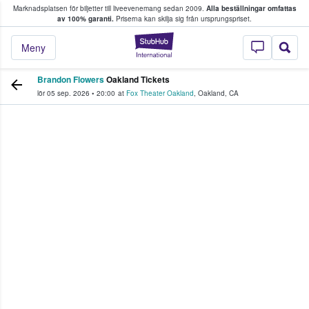
Marknadsplatsen för biljetter till liveevenemang sedan 2009.
Alla beställningar omfattas
ns köper och säljer biljetter.
av 100% garanti.
Priserna kan skilja sig från ursprungspriset.
StubHub – där fans
Meny
Brandon Flowers
Oakland Tickets
lör 05 sep. 2026
•
20:00
at
Fox Theater Oakland
,
Oakland
,
CA