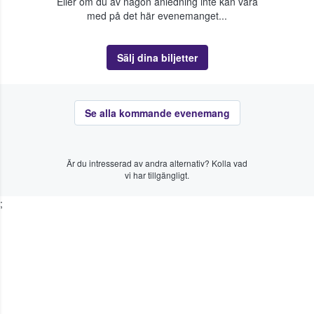
Eller om du av någon anledning inte kan vara
med på det här evenemanget...
Sälj dina biljetter
Se alla kommande evenemang
Är du intresserad av andra alternativ? Kolla vad
vi har tillgängligt.
;