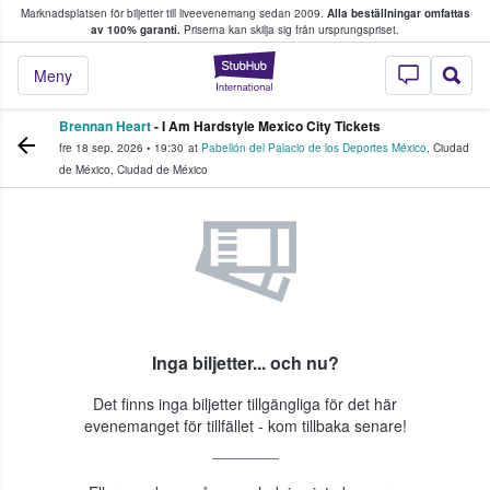
Marknadsplatsen för biljetter till liveevenemang sedan 2009.
Alla beställningar omfattas
ns köper och säljer biljetter.
av 100% garanti.
Priserna kan skilja sig från ursprungspriset.
StubHub – där fans
Meny
Brennan Heart
- I Am Hardstyle Mexico City Tickets
fre 18 sep. 2026
•
19:30
at
Pabellón del Palacio de los Deportes México
,
Ciudad
de México
,
Ciudad de México
Inga biljetter... och nu?
Det finns inga biljetter tillgängliga för det här
evenemanget för tillfället - kom tillbaka senare!