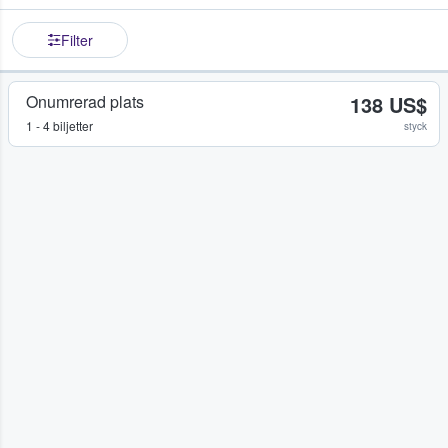
Filter
Onumrerad plats
138 US$
1 - 4 biljetter
styck