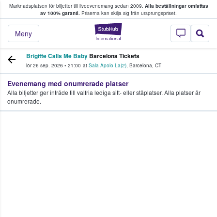
Marknadsplatsen för biljetter till liveevenemang sedan 2009.
Alla beställningar omfattas
ns köper och säljer biljetter.
av 100% garanti.
Priserna kan skilja sig från ursprungspriset.
StubHub – där fans
Meny
Brigitte Calls Me Baby
Barcelona Tickets
lör 26 sep. 2026
•
21:00
at
Sala Apolo La(2)
,
Barcelona
,
CT
Evenemang med onumrerade platser
Alla biljetter ger inträde till valfria lediga sitt- eller ståplatser. Alla platser är
onumrerade.