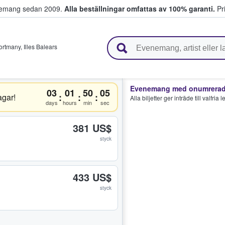
venemang sedan 2009.
Alla beställningar omfattas av 100% garanti.
Pri
r biljetter.
Portmany
,
Illes Balears
Evenemang med onumrerade
03
01
50
05
:
:
:
gar!
Alla biljetter ger inträde till valfria
days
hours
min
sec
381 US$
styck
433 US$
styck