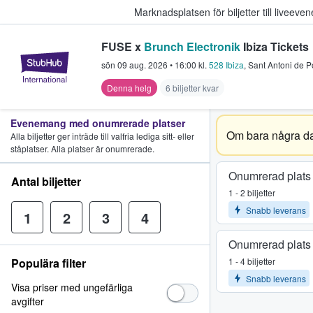
Marknadsplatsen för biljetter till livee
FUSE x
Brunch Electronik
Ibiza Tickets
StubHub – där fans köper och sälje
sön 09 aug. 2026
•
16:00
kl.
528 Ibiza
,
Sant Antoni de 
Denna helg
6 biljetter kvar
Evenemang med onumrerade platser
Om bara några da
Alla biljetter ger inträde till valfria lediga sitt- eller
ståplatser. Alla platser är onumrerade.
Onumrerad plats
Antal biljetter
1 - 2 biljetter
Snabb leverans
1
2
3
4
Onumrerad plats
Populära filter
1 - 4 biljetter
Snabb leverans
Visa priser med ungefärliga
avgifter