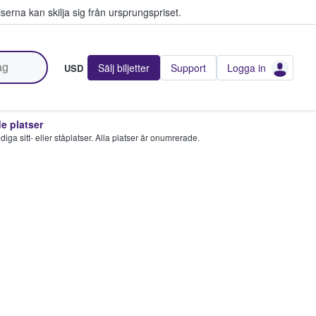
serna kan skilja sig från ursprungspriset.
Sälj biljetter
Support
Logga in
USD
 platser
 lediga sitt- eller ståplatser. Alla platser är onumrerade.