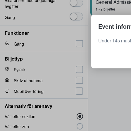
Visa priser med ungefärliga
General Admissi
avgifter
1 - 2 biljetter
Gång
Event infor
Funktioner
Under 14s must
Gång
Biljettyp
Fysisk
Skriv ut hemma
Mobil överföring
Alternativ för arenavy
Välj efter sektion
Välj efter zon