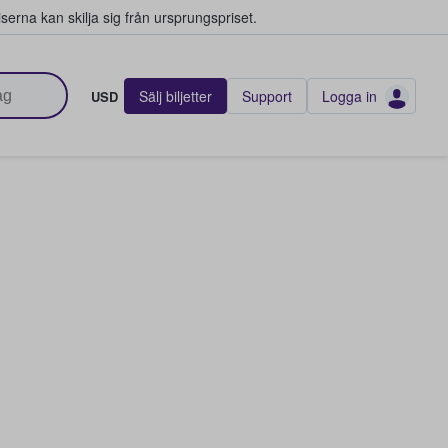
serna kan skilja sig från ursprungspriset.
Sälj biljetter
Support
Logga in
USD