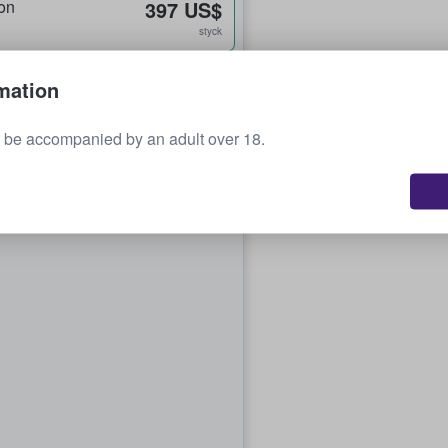
on
397 US$
styck
mation
 be accompanied by an adult over 18.