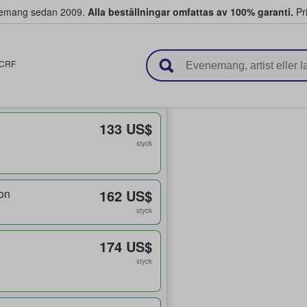
venemang sedan 2009.
Alla beställningar omfattas av 100% garanti.
Pri
r biljetter.
CRF
133 US$
styck
on
162 US$
styck
174 US$
styck