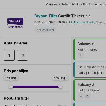
Marknadsplatsen för biljetter till livee
Bryson Tiller
Cardiff Tickets
StubHub – där fans köper och sälje
lör 05 dec. 2026
•
18:30
kl.
Utilita Arena Cardiff
,
Cardiff
,
7 biljetter kvar
Antal biljetter
Balcony 2
Rad
A
1 biljett
1
2
General Admissi
Pris per biljett
Rad
0
1 - 2 biljetter
133 US$
365 US$
Balcony 2
Rad
B
2 biljetter
Populära filter