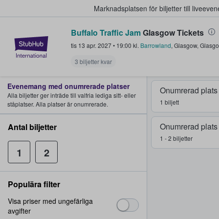
Marknadsplatsen för biljetter till livee
Buffalo Traffic Jam
Glasgow Tickets
StubHub – där fans köper och sälje
tis 13 apr. 2027
•
19:00
kl.
Barrowland
,
Glasgow
,
Glasgo
3 biljetter kvar
Evenemang med onumrerade platser
Onumrerad plats
Alla biljetter ger inträde till valfria lediga sitt- eller
1 biljett
ståplatser. Alla platser är onumrerade.
Onumrerad plats
Antal biljetter
1 - 2 biljetter
1
2
Populära filter
Visa priser med ungefärliga
avgifter