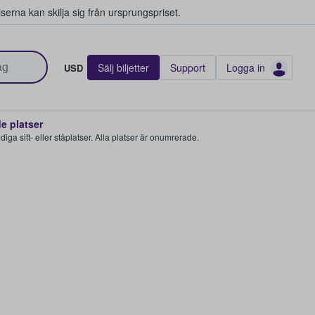
serna kan skilja sig från ursprungspriset.
Sälj biljetter
Support
Logga in
USD
 platser
 lediga sitt- eller ståplatser. Alla platser är onumrerade.