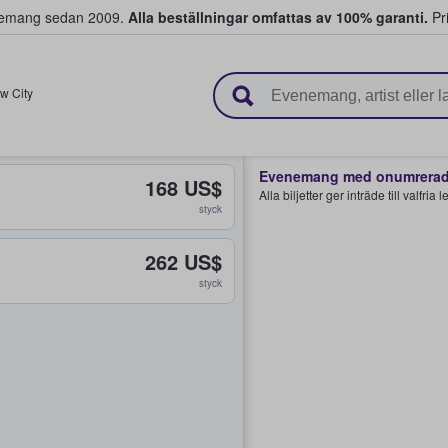
venemang sedan 2009.
Alla beställningar omfattas av 100% garanti.
Pri
r biljetter.
w City
Evenemang med onumrerade
168 US$
Alla biljetter ger inträde till valfria
styck
262 US$
styck