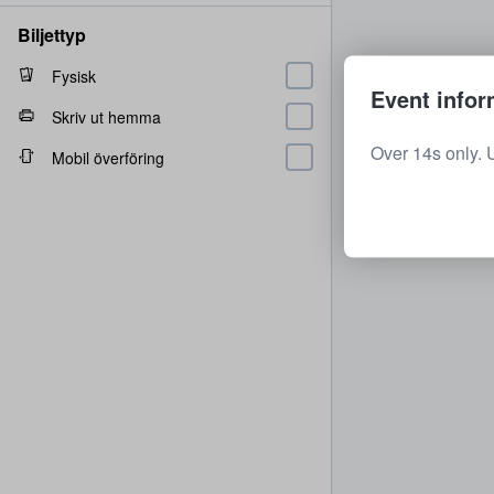
Biljettyp
Fysisk
Event infor
Skriv ut hemma
Over 14s only. 
Mobil överföring