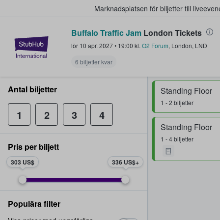
Marknadsplatsen för biljetter till livee
Buffalo Traffic Jam
London Tickets
StubHub – där fans köper och sälje
lör 10 apr. 2027
•
19:00
kl.
O2 Forum
,
London
,
LND
6 biljetter kvar
Antal biljetter
Standing Floor
1 - 2 biljetter
1
2
3
4
Standing Floor
1 - 4 biljetter
Pris per biljett
303 US$
336 US$
Populära filter