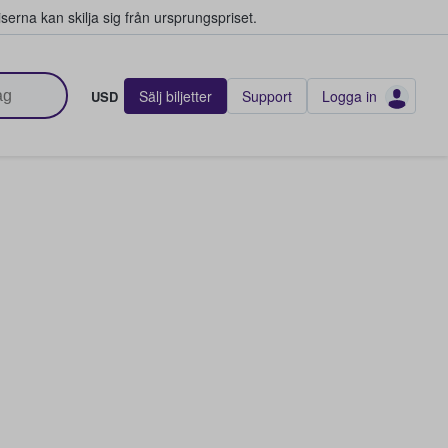
serna kan skilja sig från ursprungspriset.
Sälj biljetter
Support
Logga in
USD