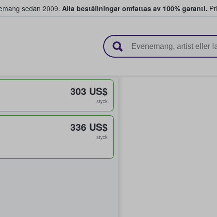
venemang sedan 2009.
Alla beställningar omfattas av 100% garanti.
Pri
r biljetter.
303 US$
styck
336 US$
styck