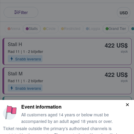
Filter
USD
Arena
Stalls
Circle
Restricted
Loggia
Grand Tier
Stall H
422 US$
Rad
11
1 - 2 biljetter
styck
Snabb leverans
Stall M
422 US$
Rad
11
1 - 2 biljetter
styck
Snabb leverans
Second Tier Box 72
576 US$
Event information
Rad
1
1 - 4 biljetter
styck
All customers aged 14 years or below must be
Snabb leverans
accompanied by an adult aged 18 years or over.
Ticket resale outside the primary's authorised channels is
Grand Tier Box 32
737 US$