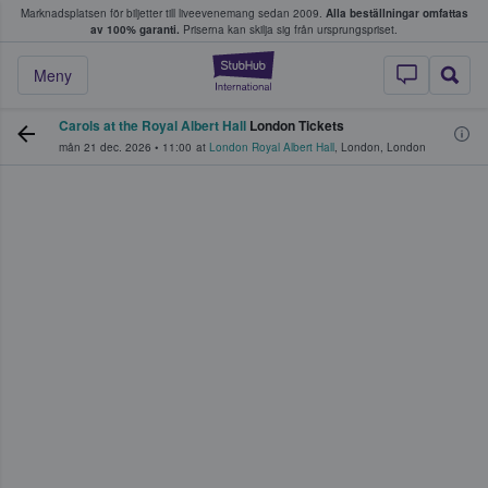
Marknadsplatsen för biljetter till liveevenemang sedan 2009.
Alla beställningar omfattas
ns köper och säljer biljetter.
av 100% garanti.
Priserna kan skilja sig från ursprungspriset.
StubHub – där fans
Meny
Carols at the Royal Albert Hall
London Tickets
mån 21 dec. 2026
•
11:00
at
London Royal Albert Hall
,
London
,
London