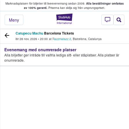
Marknadsplatsen för biljetter till liveevenemang sedan 2009.
Alla beställningar omfattas
ns köper och säljer biljetter.
av 100% garanti.
Priserna kan skilja sig från ursprungspriset.
StubHub – där fans
Meny
Catupecu Machu
Barcelona Tickets
lör 28 nov. 2026
•
20:00
at
Razzmatazz 2
,
Barcelona
,
Catalunya
Evenemang med onumrerade platser
Alla biljetter ger inträde till valfria lediga sitt- eller ståplatser. Alla platser är
onumrerade.