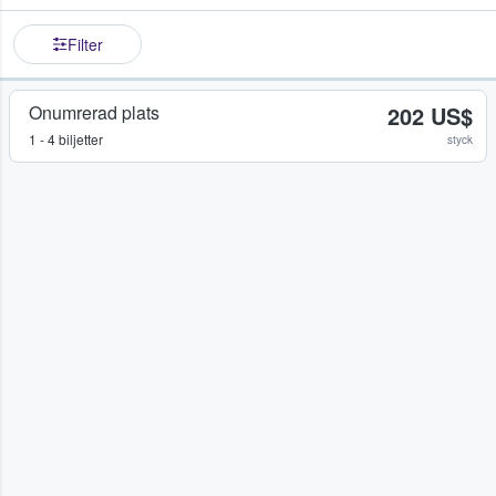
Filter
Onumrerad plats
202 US$
1 - 4 biljetter
styck